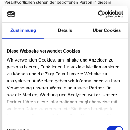
Verantwortlichen stehen der betroffenen Person in diesem
Zusammenhang als Ansprechpartner zur Verfügung.
6. Kontaktmöglichkeit über die Internetseite
Zustimmung
Details
Über Cookies
Die Internetseite der "Tierarztpraxis Schwanewede" enthält
aufgrund von gesetzlichen Vorschriften Angaben, die eine
schnelle elektronische Kontaktaufnahme zu unserem
Diese Webseite verwendet Cookies
Unternehmen sowie eine unmittelbare Kommunikation mit uns
ermöglichen, was ebenfalls eine allgemeine Adresse der
Wir verwenden Cookies, um Inhalte und Anzeigen zu
sogenannten elektronischen Post (E-Mail-Adresse) umfasst.
personalisieren, Funktionen für soziale Medien anbieten
Sofern eine betroffene Person per E-Mail oder über ein
zu können und die Zugriffe auf unsere Website zu
Kontaktformular den Kontakt mit dem für die Verarbeitung
analysieren. Außerdem geben wir Informationen zu Ihrer
Verantwortlichen aufnimmt, werden die von der betroffenen
Verwendung unserer Website an unsere Partner für
Person übermittelten personenbezogenen Daten automatisch
soziale Medien, Werbung und Analysen weiter. Unsere
gespeichert. Solche auf freiwilliger Basis von einer betroffenen
Partner führen diese Informationen möglicherweise mit
Person an den für die Verarbeitung Verantwortlichen übermittelten
weiteren Daten zusammen, die Sie ihnen bereitgestellt
personenbezogenen Daten werden für Zwecke der Bearbeitung
haben oder die sie im Rahmen Ihrer Nutzung der Dienste
oder der Kontaktaufnahme zur betroffenen Person gespeichert.
Es erfolgt keine Weitergabe dieser personenbezogenen Daten an
gesammelt haben.
Einwilligungsauswahl
Dritte.